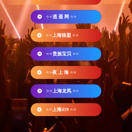
⭐⭐
逍 遥 网
⭐⭐
⭐⭐
上海狼盟
⭐⭐
⭐⭐
贵族宝贝
⭐⭐
⭐⭐
夜 上 海
⭐⭐
⭐⭐
上海龙凤
⭐⭐
⭐⭐
上海419
⭐⭐