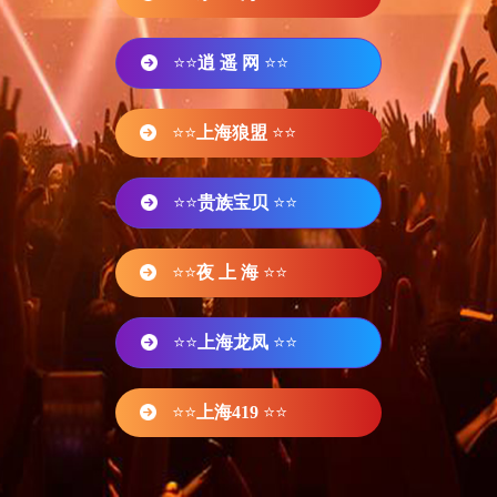
⭐⭐
逍 遥 网
⭐⭐
⭐⭐
上海狼盟
⭐⭐
⭐⭐
贵族宝贝
⭐⭐
⭐⭐
夜 上 海
⭐⭐
⭐⭐
上海龙凤
⭐⭐
⭐⭐
上海419
⭐⭐