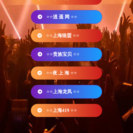
⭐⭐
逍 遥 网
⭐⭐
⭐⭐
上海狼盟
⭐⭐
⭐⭐
贵族宝贝
⭐⭐
⭐⭐
夜 上 海
⭐⭐
⭐⭐
上海龙凤
⭐⭐
⭐⭐
上海419
⭐⭐