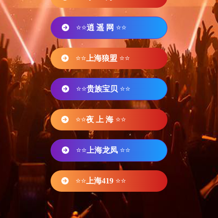
⭐⭐
逍 遥 网
⭐⭐
⭐⭐
上海狼盟
⭐⭐
⭐⭐
贵族宝贝
⭐⭐
⭐⭐
夜 上 海
⭐⭐
⭐⭐
上海龙凤
⭐⭐
⭐⭐
上海419
⭐⭐