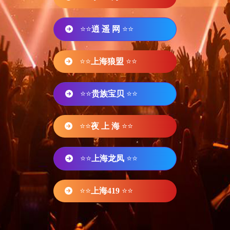
⭐⭐
逍 遥 网
⭐⭐
⭐⭐
上海狼盟
⭐⭐
⭐⭐
贵族宝贝
⭐⭐
⭐⭐
夜 上 海
⭐⭐
⭐⭐
上海龙凤
⭐⭐
⭐⭐
上海419
⭐⭐