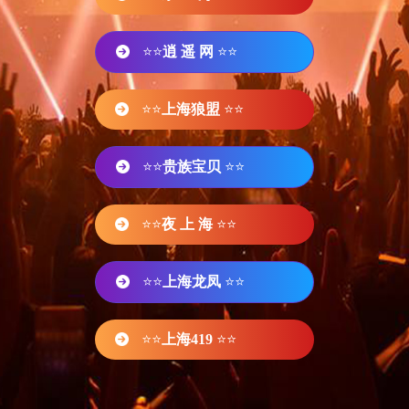
⭐⭐
逍 遥 网
⭐⭐
⭐⭐
上海狼盟
⭐⭐
⭐⭐
贵族宝贝
⭐⭐
⭐⭐
夜 上 海
⭐⭐
⭐⭐
上海龙凤
⭐⭐
⭐⭐
上海419
⭐⭐