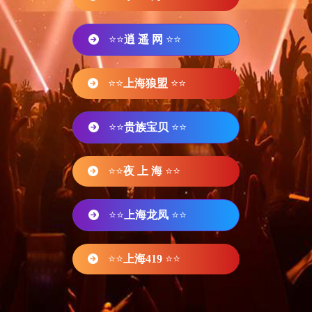
⭐⭐
逍 遥 网
⭐⭐
⭐⭐
上海狼盟
⭐⭐
⭐⭐
贵族宝贝
⭐⭐
⭐⭐
夜 上 海
⭐⭐
⭐⭐
上海龙凤
⭐⭐
⭐⭐
上海419
⭐⭐