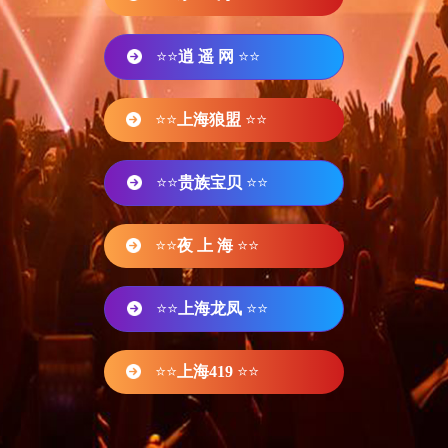
⭐⭐
逍 遥 网
⭐⭐
⭐⭐
上海狼盟
⭐⭐
⭐⭐
贵族宝贝
⭐⭐
⭐⭐
夜 上 海
⭐⭐
⭐⭐
上海龙凤
⭐⭐
⭐⭐
上海419
⭐⭐