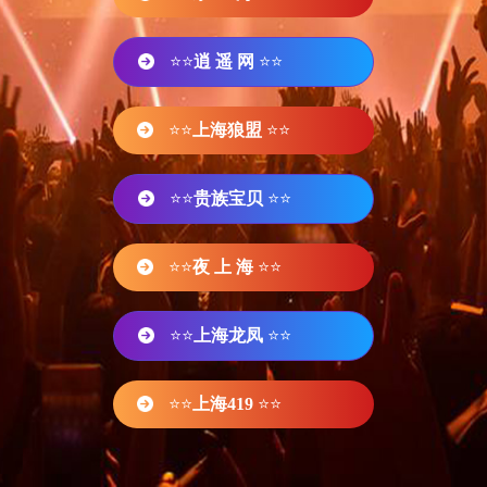
⭐⭐
逍 遥 网
⭐⭐
⭐⭐
上海狼盟
⭐⭐
⭐⭐
贵族宝贝
⭐⭐
⭐⭐
夜 上 海
⭐⭐
⭐⭐
上海龙凤
⭐⭐
⭐⭐
上海419
⭐⭐