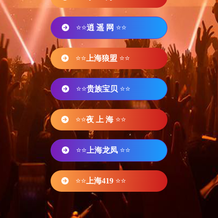
⭐⭐
逍 遥 网
⭐⭐
⭐⭐
上海狼盟
⭐⭐
⭐⭐
贵族宝贝
⭐⭐
⭐⭐
夜 上 海
⭐⭐
⭐⭐
上海龙凤
⭐⭐
⭐⭐
上海419
⭐⭐