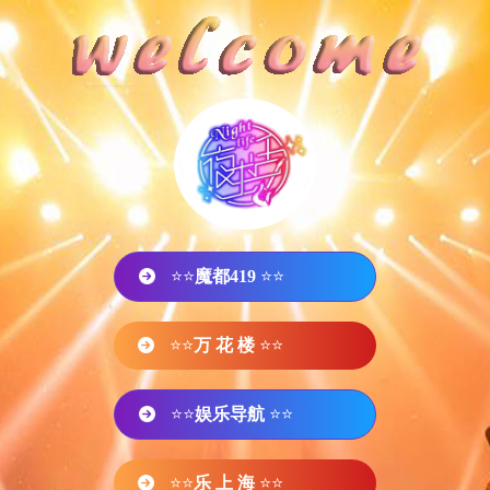
⭐⭐
魔都419
⭐⭐
⭐⭐
万 花 楼
⭐⭐
⭐⭐
娱乐导航
⭐⭐
⭐⭐
乐 上 海
⭐⭐