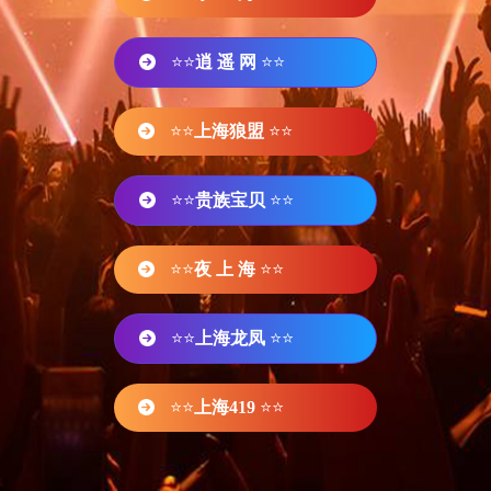
⭐⭐
逍 遥 网
⭐⭐
⭐⭐
上海狼盟
⭐⭐
⭐⭐
贵族宝贝
⭐⭐
⭐⭐
夜 上 海
⭐⭐
⭐⭐
上海龙凤
⭐⭐
⭐⭐
上海419
⭐⭐