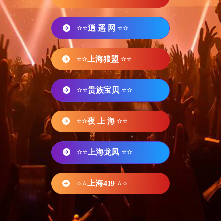
⭐⭐
逍 遥 网
⭐⭐
⭐⭐
上海狼盟
⭐⭐
⭐⭐
贵族宝贝
⭐⭐
⭐⭐
夜 上 海
⭐⭐
⭐⭐
上海龙凤
⭐⭐
⭐⭐
上海419
⭐⭐