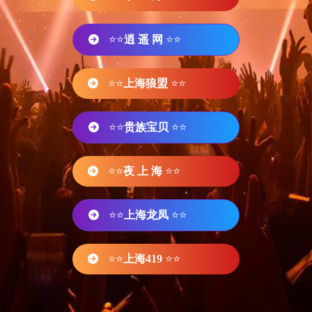
⭐⭐
逍 遥 网
⭐⭐
⭐⭐
上海狼盟
⭐⭐
⭐⭐
贵族宝贝
⭐⭐
⭐⭐
夜 上 海
⭐⭐
⭐⭐
上海龙凤
⭐⭐
⭐⭐
上海419
⭐⭐