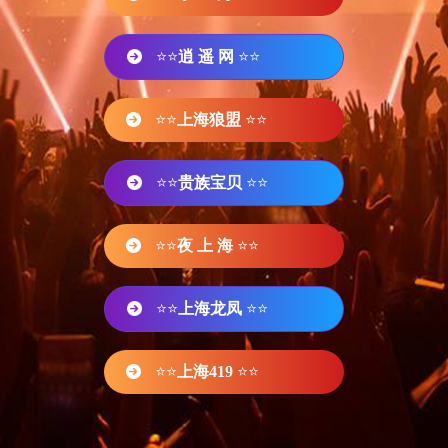
⭐⭐
逍 遥 网
⭐⭐
⭐⭐
上海狼盟
⭐⭐
⭐⭐
贵族宝贝
⭐⭐
⭐⭐
夜 上 海
⭐⭐
⭐⭐
上海龙凤
⭐⭐
⭐⭐
上海419
⭐⭐