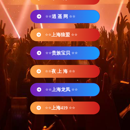
⭐⭐
逍 遥 网
⭐⭐
⭐⭐
上海狼盟
⭐⭐
⭐⭐
贵族宝贝
⭐⭐
⭐⭐
夜 上 海
⭐⭐
⭐⭐
上海龙凤
⭐⭐
⭐⭐
上海419
⭐⭐