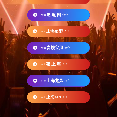
⭐⭐
逍 遥 网
⭐⭐
⭐⭐
上海狼盟
⭐⭐
⭐⭐
贵族宝贝
⭐⭐
⭐⭐
夜 上 海
⭐⭐
⭐⭐
上海龙凤
⭐⭐
⭐⭐
上海419
⭐⭐