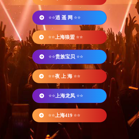
⭐⭐
逍 遥 网
⭐⭐
⭐⭐
上海狼盟
⭐⭐
⭐⭐
贵族宝贝
⭐⭐
⭐⭐
夜 上 海
⭐⭐
⭐⭐
上海龙凤
⭐⭐
⭐⭐
上海419
⭐⭐